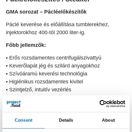
GMA sorozat – Pácléelőkészítők
Páclé keverése és előállítása tumblerekhez,
injektorokhoz 400-tól 2000 liter-ig.
Főbb jellemzők:
• Erős rozsdamentes centrifugálszivattyú
• Keverőlapát jég és szilárd anyagokhoz
• Szívóáramú keverési technológia
• Higiénikus rozsdamentes kivitel
• Szintjelző, intuitív vezérlés
GTR sorozat – Steaker gépek
Húslazító gépek pneumatikus késnyomással.
Consent
Details
About
Alkalmazható sertés, marha, baromfi és hal
feldolgozás során. A gépek rozsdamentes késekkel