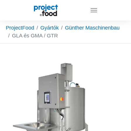
Skip to main content
You are here:
ProjectFood
Gyártók
Günther Maschinenbau
GLA és GMA / GTR