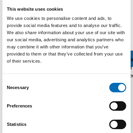
és automatikus vastagságbeállítással
This website uses cookies
rendelkeznek. Opcionálisan présfunkcióval is
We use cookies to personalise content and ads, to
felszerelhetők.
provide social media features and to analyse our traffic.
We also share information about your use of our site with
Modellek:
our social media, advertising and analytics partners who
may combine it with other information that you’ve
• GTR 365 – 365 mm szalag, 64 kés
provided to them or that they’ve collected from your use
• GTR 480 – 480 mm szalag, 84 kés
of their services.
• GTR 605 – 605 mm szalag, 92 kés
Prospektus
Consent
Necessary
Selection
Preferences
Statistics