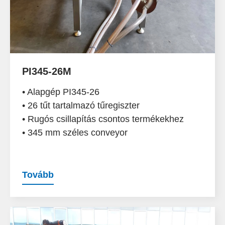
PI345-26M
• Alapgép PI345-26
• 26 tűt tartalmazó tűregiszter
• Rugós csillapítás csontos termékekhez
• 345 mm széles conveyor
Tovább