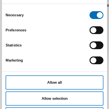
Consent
Necessary
Selection
Preferences
Statistics
PI280-21M
Marketing
• 21 tűt tartalmazó tűregiszter
• Rugós csillapítás csontos termékekhez
• Szűrő páclékocsihoz
Allow all
Tovább
Allow selection