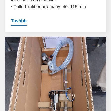
töltőcsővel és bélfékkel
• Töltött kalibertartomány: 40–115 mm
Tovább