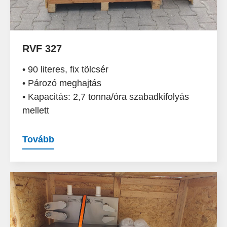
RVF 327
• 90 literes, fix tölcsér
• Pározó meghajtás
• Kapacitás: 2,7 tonna/óra szabadkifolyás
mellett
Tovább