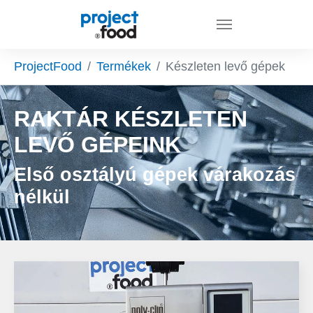
Skip to main content
You are here:
ProjectFood
Termékek
Készleten levő gépek
RAKTÁR KÉSZLETEN
LEVŐ GÉPEINK
Első osztályú gépek várakozás
nélkül