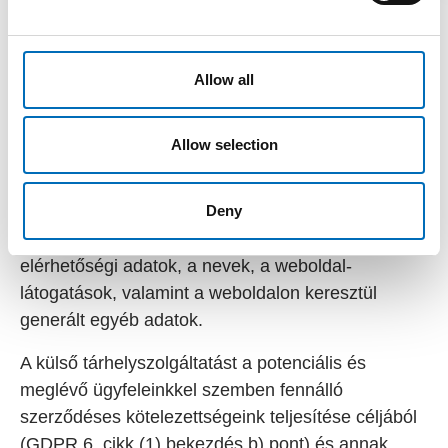
Hosting
Allow all
Ez a weboldal külső szolgáltatónál van tárolva. A
weboldalon gyűjtött személyes adatok a
Allow selection
tárhelyszolgáltató(k) szerverein kerülnek tárolásra.
Ide tartoznak különösen az IP-címek, a
Deny
kapcsolatfelvételi kérelmek, a metaadatok és a
kommunikációs adatok, a szerződéses adatok, az
elérhetőségi adatok, a nevek, a weboldal-
látogatások, valamint a weboldalon keresztül
generált egyéb adatok.
A külső tárhelyszolgáltatást a potenciális és
meglévő ügyfeleinkkel szemben fennálló
szerződéses kötelezettségeink teljesítése céljából
(GDPR 6. cikk (1) bekezdés b) pont) és annak