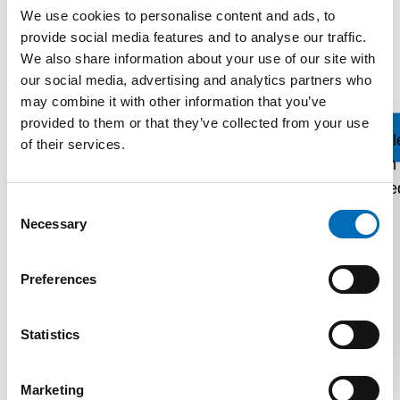
szervereken tárolja. Lehetősége van módosítani az
We use cookies to personalise content and ads, to
provide social media features and to analyse our traffic.
elemzést a meglévő cookie-k törlésével és az új
We also share information about your use of our site with
cookie-k tárolásának megakadályozásával.
our social media, advertising and analytics partners who
Felhívjuk figyelmét, hogy a cookie-k letiltása
may combine it with other information that you’ve
esetén a weboldal egyes funkciói nem lesznek
provided to them or that they’ve collected from your use
teljes mértékben elérhetők. A cookie-k tárolását a
of their services.
böngésző beállításaiban tilthatja le. Ez a weboldal
a Matomo szoftvert az „AnonymizeIP”
Consent
kiterjesztéssel használja. Ez biztosítja, hogy az IP-
Necessary
Selection
címeket csak rövidített formában dolgozzák fel,
ami kizárja a közvetlen személyes azonosítást. A
Preferences
böngészője által a Matomo-n keresztül elküldött IP-
címet nem egyesítjük más, általunk gyűjtött
adatokkal. A Matomo program egy nyílt forráskódú
Statistics
projekt. A harmadik fél szolgáltató adatvédelmi
irányelveit
itt
találja.
Marketing