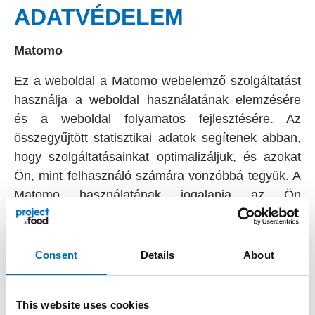
ADATVÉDELEM
Matomo
Ez a weboldal a Matomo webelemző szolgáltatást
használja a weboldal használatának elemzésére
és a weboldal folyamatos fejlesztésére. Az
összegyűjtött statisztikai adatok segítenek abban,
hogy szolgáltatásainkat optimalizáljuk, és azokat
Ön, mint felhasználó számára vonzóbbá tegyük. A
Matomo használatának jogalapja az Ön
hozzájárulása az Általános adatvédelmi rendelet
(GDPR) 6. cikke (1) bekezdésének a) pontja
alapján. Az elemzés céljából cookie-k (további
Consent
Details
About
részletekért lásd a „Cookie-k” részt) kerülnek
tárolásra az Ön számítógépén. Az adatkezelő az
This website uses cookies
így nyert adatokat kizárólag Európán belüli