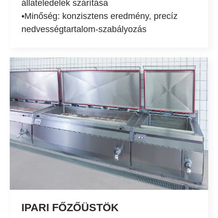
állateledelek szárítása
•Minőség: konzisztens eredmény, precíz
nedvességtartalom-szabályozás
IPARI FŐZŐÜSTÖK