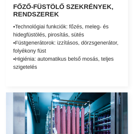
FŐZŐ-FÜSTÖLŐ SZEKRÉNYEK,
RENDSZEREK
•Technológiai funkciók: főzés, meleg- és
hidegfüstölés, pirosítás, sütés
•Füstgenerátorok: izzításos, dörzsgenerátor,
folyékony füst
•Higiénia: automatikus belső mosás, teljes
szigetelés