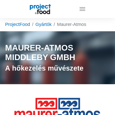
Skip to main content
You are here:
ProjectFood
Gyártók
Maurer-Atmos
MAURER-ATMOS
MIDDLEBY GMBH
A hőkezelés művészete