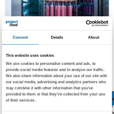
Consent
Details
About
ÉRLELELŐ-RENDSZEREK
•Technológiai funkciók: fermentálás,
This website uses cookies
hidegfüstölés, érlelés, szárítás
We use cookies to personalise content and ads, to
•Rendszertípus: Folyamatos Érlelési
provide social media features and to analyse our traffic.
Rendszer (CMP)
We also share information about your use of our site with
•Időhatékonyság: akár 30%-kal rövidebb
our social media, advertising and analytics partners who
érlelési ciklus
may combine it with other information that you’ve
provided to them or that they’ve collected from your use
of their services.