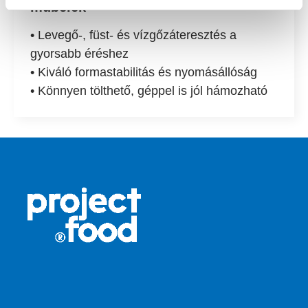
műbelek
• Levegő-, füst- és vízgőzáteresztés a
gyorsabb éréshez
• Kiváló formastabilitás és nyomásállóság
• Könnyen tölthető, géppel is jól hámozható