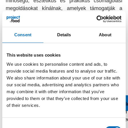
minőségű, esztétikus és praktikus csomagolási
megoldásokat kínálnak, amelyek támogatják a
modern húsfeldolgozást.
Beleiket úgy tervezik, hogy egyszerűsítsék a
Consent
Details
About
gyártási folyamatot, rövidítsék az érlelési időt, és
adalékanyagok nélkül is stabil szerkezetet
biztosítsanak. Emellett nagy hangsúlyt fektetnek a
This website uses cookies
megjelenésre, amely a hagyományos kézműves
We use cookies to personalise content and ads, to
minőséget idézi.
provide social media features and to analyse our traffic.
We also share information about your use of our site with
A Hukki termékeivel fejlődhet a költséghatékony
our social media, advertising and analytics partners who
és innovatív termékfejlesztésben, legyen szó
may combine it with other information that you’ve
hagyományos vagy modern, trendkövető
provided to them or that they’ve collected from your use
élelmiszerekről.
of their services.
További információk:
hukki.de
Consent