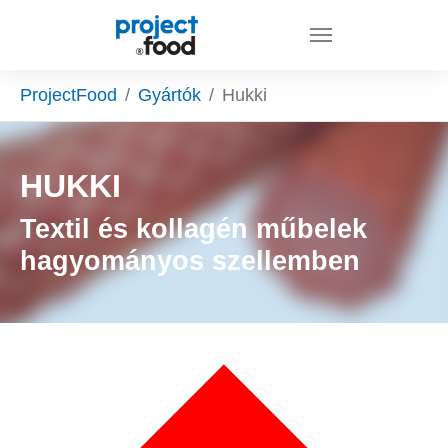
Skip to main content
You are here:
ProjectFood
Gyártók
Hukki
HUKKI
Textil és kollagén műbelek
hagyományos szellemben