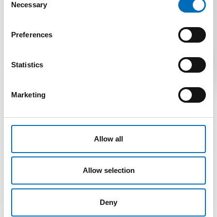
Necessary
Selection
TERMÉKEK
Preferences
Statistics
Marketing
Allow all
Allow selection
HUKKI BELEK
Deny
Speciális anyagú és kötözésű