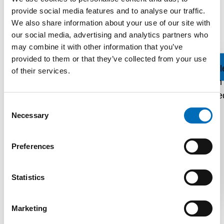
• Egyedi betöltési megoldások
provide social media features and to analyse our traffic.
We also share information about your use of our site with
Felhasználási területek:
sertés, marha, baromfi,
our social media, advertising and analytics partners who
hal, kényelmi ételek.
may combine it with other information that you’ve
provided to them or that they’ve collected from your use
Prospektus
of their services.
Consent
Necessary
Selection
Preferences
KAPCSOLATFELVÉTEL
Statistics
Marketing