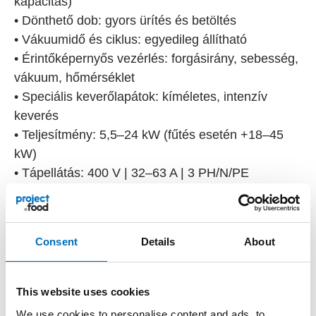
kapacitás)
• Dönthető dob: gyors ürítés és betöltés
• Vákuumidő és ciklus: egyedileg állítható
• Érintőképernyős vezérlés: forgásirány, sebesség,
vákuum, hőmérséklet
• Speciális keverőlapátok: kíméletes, intenzív
keverés
• Teljesítmény: 5,5–24 kW (fűtés esetén +18–45
kW)
• Tápellátás: 400 V | 32–63 A | 3 PH/N/PE
Opcionális felszerelés:
• Hűtött/fűtött dupla dobpalást (külső
Consent
Details
About
hűtőegységgel)
• Súlymérő cellák
• Automata tetőnyitás/zárás
This website uses cookies
• Olvasztó funkció
We use cookies to personalise content and ads, to