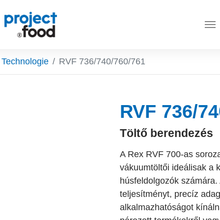
 Technologie
RVF 736/740/760/761
RVF 736/74
Töltő berendezés
A Rex RVF 700-as sorozat
vákuumtöltői ideálisak a
húsfeldolgozók számára. 
teljesítményt, precíz ada
alkalmazhatóságot kínáln