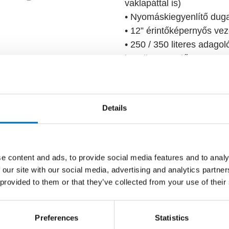
vaklapáttal is)
• Nyomáskiegyenlítő duga
• 12” érintőképernyős vez
• 250 / 350 literes adagoló
kocsihoz emelő
• Opcionális MC-3 inline 
funkció
• Ideális ipari rúdáru, em
Details
gyártásához
Prospektus
e content and ads, to provide social media features and to analy
 our site with our social media, advertising and analytics partn
 provided to them or that they’ve collected from your use of their
Preferences
Statistics