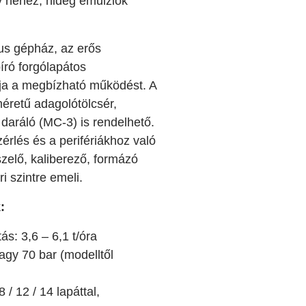
y nehéz, hideg emulziók
us gépház, az erős
író forgólapátos
ítja a megbízható működést. A
éretű adagolótölcsér,
 daráló (MC-3) is rendelhető.
érlés és a perifériákhoz való
szelő, kaliberező, formázó
ri szintre emeli.
:
ás: 3,6 – 6,1 t/óra
agy 70 bar (modelltől
 / 12 / 14 lapáttal,