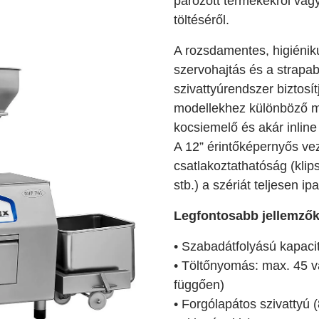
pározott termékekről vag
töltéséről.
A rozsdamentes, higiénik
szervohajtás és a strapab
szivattyúrendszer biztos
modellekhez különböző m
kocsiemelő és akár inline
A 12” érintőképernyős vez
csatlakoztathatóság (klip
stb.) a szériát teljesen ipa
Legfontosabb jellemzők
• Szabadátfolyású kapacit
• Töltőnyomás: max. 45 v
függően)
• Forgólapátos szivattyú (8