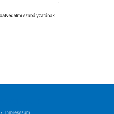
adatvédelmi szabályzatának
YORSLINKEK
Impresszum