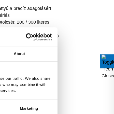
ttyú a precíz adagolásért
érlés
tölcsér, 200 / 300 literes
daráló, bélmegtartó és pározó
ulzió és formázott termékek
About
se our traffic. We also share
ers who may combine it with
 services.
Marketing