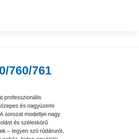
0/760/761
 professzionális
 közepes és nagyüzemi
A sorozat modelljei nagy
golást és széleskörű
ak – legyen szó rúdáruról,