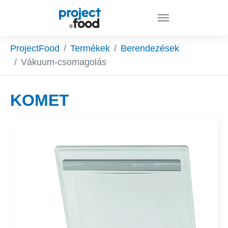
Skip to main content
You are here:
ProjectFood
Termékek
Berendezések
Vákuum-csomagolás
KOMET