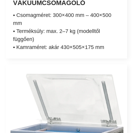
VÁKUUMCSOMAGOLÓ
• Csomagméret: 300×400 mm – 400×500
mm
• Terméksúly: max. 2–7 kg (modelltől
függően)
• Kamraméret: akár 430×505×175 mm