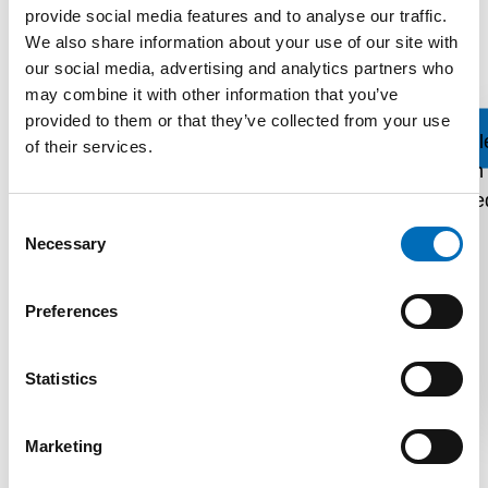
provide social media features and to analyse our traffic.
VERTICUT / VERTIMIX / SINGRISET rendszerek
We also share information about your use of our site with
• CNC-megmunkált csigaház belső csatornákkal
our social media, advertising and analytics partners who
• Kiürítés: 200 literes edényhez optimalizálva
may combine it with other information that you’ve
provided to them or that they’ve collected from your use
Prospektus
of their services.
Consent
Necessary
Selection
Preferences
KAPCSOLATFELVÉTEL
Statistics
Marketing