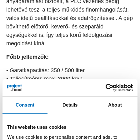
anyagáramlást biztosít, a PLC vezérlés pedig
lehetővé teszi a teljes működés finomhangolását,
valós idejű beállításokkal és adatrögzítéssel. A gép
bővíthető előtörő, keverő- és szeparáló
egységekkel is, így teljes körű feldolgozási
megoldást kínál.
Főbb jellemzők:
• Garatkapacitás: 350 / 500 liter
• Teljesítmény: max. 3000 kg/h
• Vágóeszköz átmérő: Ø130 mm (E130)
• Vágókonfiguráció: 2–5 részes
• Fő hajtás: 13 + 17 kW, adagoló: 2,6 / 3,1 kW
Consent
Details
About
• Szögelrendezésű csigák az egyenletes
tömörítéshez
This website uses cookies
• Többlépcsős tömítés öblítőcsatornával
We use cookies to personalise content and ads, to
• Opcionális: PLC vezérlés, oszlopos rakodó,